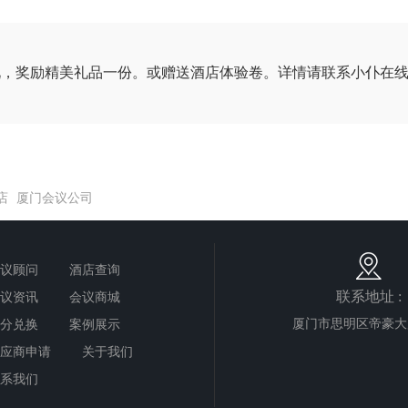
况，奖励精美礼品一份。或赠送酒店体验卷。详情请联系小仆在
店
厦门会议公司
议顾问
酒店查询
联系地址 :
议资讯
会议商城
厦门市思明区帝豪大
分兑换
案例展示
应商申请
关于我们
系我们