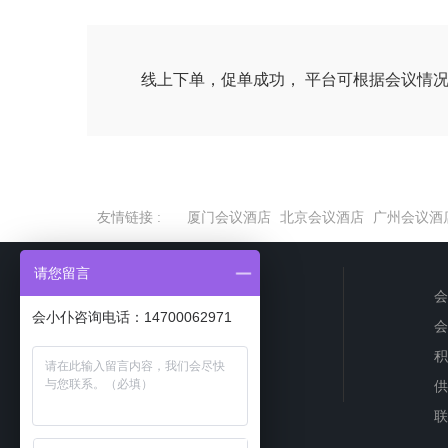
线上下单，促单成功， 平台可根据会议情
友情链接 :
厦门会议酒店
北京会议酒店
广州会议酒
请您留言
会
会小仆咨询电话：14700062971
会
咨询热线
积
13806005041
供
联