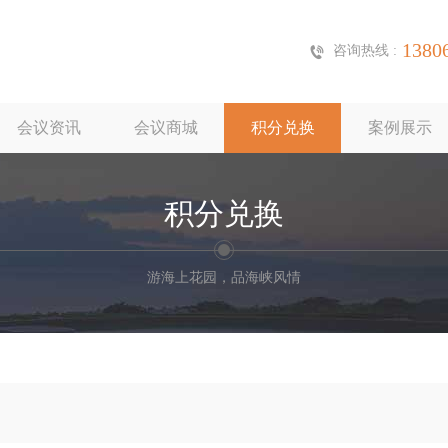
1380
咨询热线 :
会议资讯
会议商城
积分兑换
案例展示
积分兑换
游海上花园，品海峡风情