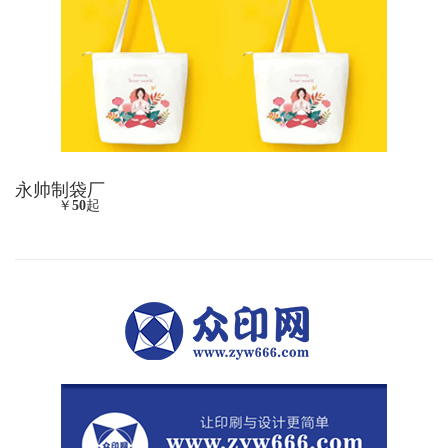
永帅制袋厂
￥
50
起