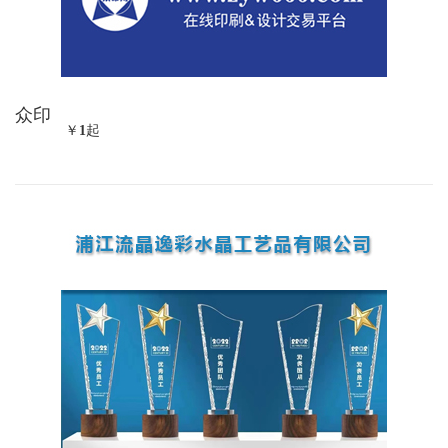
众印
￥
1
起