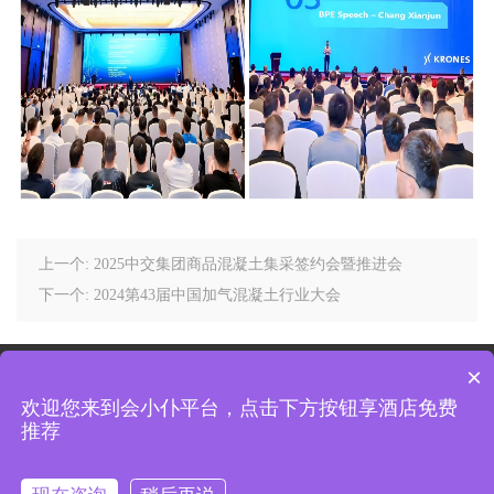
上一个: 2025中交集团商品混凝土集采签约会暨推进会
下一个: 2024第43届中国加气混凝土行业大会
版权所有 © 2019 厦门会议酒店_厦门会议场地-会小仆，找酒店上小仆平台，会议顾
×
问1对1免费服务，酒店快速匹配，全国精品会议酒店一站查询、
厦门会议酒店
、
北
欢迎您来到会小仆平台，点击下方按钮享酒店免费
京会议酒店
、
广州会议酒店
。
厦门会议公司
-厦门会议场地-厦门年会酒店-厦门酒
推荐
店-厦门会议酒店哪家好-厦门好的会议酒店-厦门会议酒店排名-厦门会议型酒店有哪
些-厦门五星会议酒店-厦门思明区会议酒店